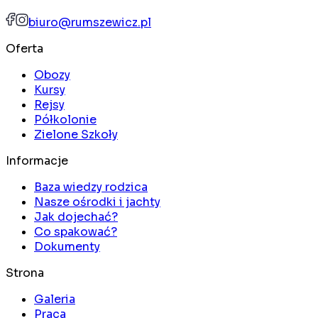
biuro@rumszewicz.pl
Oferta
Obozy
Kursy
Rejsy
Półkolonie
Zielone Szkoły
Informacje
Baza wiedzy rodzica
Nasze ośrodki i jachty
Jak dojechać?
Co spakować?
Dokumenty
Strona
Galeria
Praca