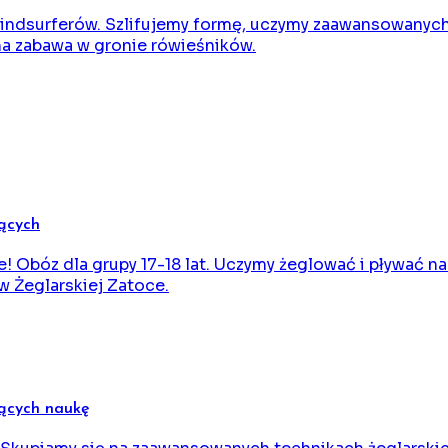
windsurferów. Szlifujemy formę, uczymy zaawansowanych
na zabawa w gronie rówieśników.
jących
! Obóz dla grupy 17-18 lat. Uczymy żeglować i pływać na
 Żeglarskiej Zatoce.
jących naukę