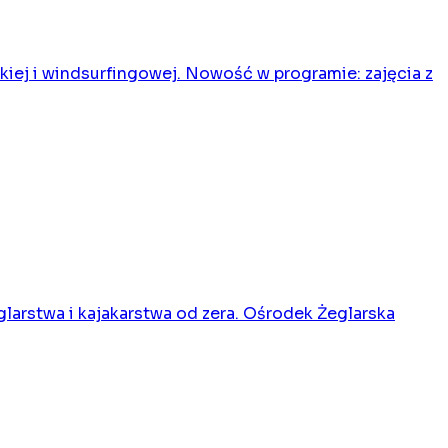
rskiej i windsurfingowej. Nowość w programie: zajęcia z
glarstwa i kajakarstwa od zera. Ośrodek Żeglarska