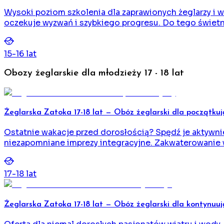
Wysoki poziom szkolenia dla zaprawionych żeglarzy i 
oczekuje wyzwań i szybkiego progresu. Do tego świet
15
-
16
lat
Obozy żeglarskie dla młodzieży 17 - 18 lat
Żeglarska Zatoka 17-18 lat — Obóz żeglarski dla początku
Ostatnie wakacje przed dorosłością? Spędź je aktywnie
niezapomniane imprezy integracyjne. Zakwaterowanie w
17
-
18
lat
Żeglarska Zatoka 17-18 lat — Obóz żeglarski dla kontynuu