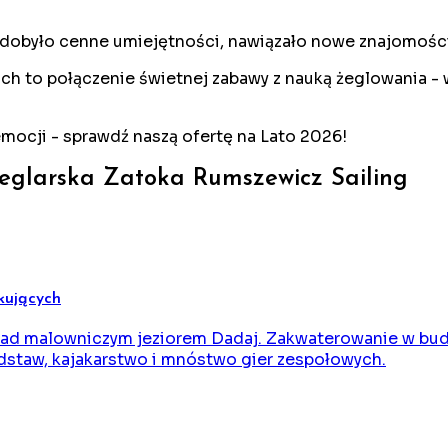
zdobyło cenne umiejętności, nawiązało nowe znajomości 
rach to połączenie świetnej zabawy z nauką żeglowania 
emocji - sprawdź naszą ofertę na Lato
2026
!
Żeglarska Zatoka Rumszewicz Sailing
tkujących
 nad malowniczym jeziorem Dadaj. Zakwaterowanie w bu
dstaw, kajakarstwo i mnóstwo gier zespołowych.