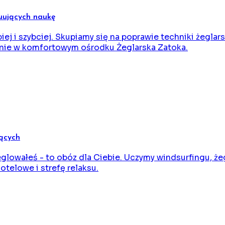
nuujących naukę
piej i szybciej. Skupiamy się na poprawie techniki żegla
wanie w komfortowym ośrodku Żeglarska Zatoka.
jących
eglowałeś - to obóz dla Ciebie. Uczymy windsurfingu, że
telowe i strefę relaksu.