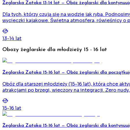
Żeglarska Zatoka 13-14 lat — Obóz żeglarski dla kontynuu
Dla tych, którzy czują się na wodzie jak ryba. Podn
wycieczki kajakowe. Świetna atmosfera, rówieśnicy o 
13
-
14
lat
Obozy żeglarskie dla młodzieży 15 - 16 lat
Żeglarska Zatoka 15-16 lat — Obóz żeglarski dla początku
Obóz dla starszej młodzieży (15-16 lat), która chce ak
atrakcjami po brzegi, wieczory na integracji. Zero nudy
15
-
16
lat
Żeglarska Zatoka 15-16 lat — Obóz żeglarski dla kontynuu