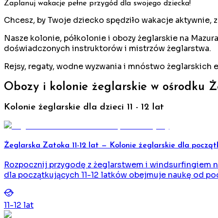
Zaplanuj wakacje pełne przygód dla swojego dziecka!
Chcesz, by Twoje dziecko spędziło wakacje aktywnie, 
Nasze kolonie, półkolonie i obozy żeglarskie na Mazu
doświadczonych instruktorów i mistrzów żeglarstwa.
Rejsy, regaty, wodne wyzwania i mnóstwo żeglarskich 
Obozy i kolonie żeglarskie w ośrodku 
Kolonie żeglarskie dla dzieci 11 - 12 lat
Żeglarska Zatoka 11-12 lat — Kolonie żeglarskie dla począ
Rozpocznij przygodę z żeglarstwem i windsurfingiem
dla początkujących 11-12 latków obejmuje naukę od po
11
-
12
lat