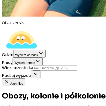
Oferta
2026
Gdzie
Wybierz ośrodek
Kiedy
Wybierz termin
Wiek uczestnika
Rodzaj wyjazdu
Usuń filtry
Obozy, kolonie i półkoloni