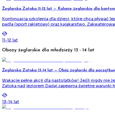
Żeglarska Zatoka 11-12 lat — Kolonie żeglarskie dla konty
Kontynuacja szkolenia dla dzieci, które chcą pływać le
padla (sport rakietowy) oraz kajakarstwo. Zakwatero
11
-
12
lat
Obozy żeglarskie dla młodzieży 13 - 14 lat
Żeglarska Zatoka 13-14 lat — Obóz żeglarski dla początku
Wakacje pełne akcji dla nastolatków! Jeśli nigdy nie ż
Zatoka nad jeziorem Dadaj zapewnia świetne warunki ho
13
-
14
lat