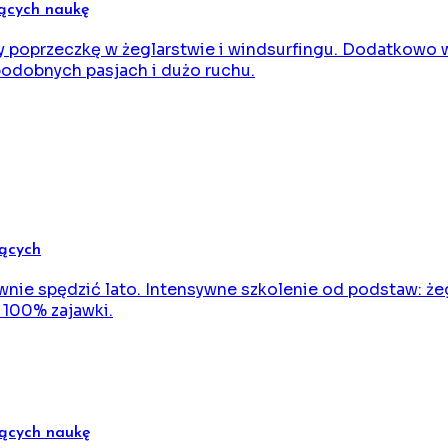
jących naukę
osimy poprzeczkę w żeglarstwie i windsurfingu. Dodatk
podobnych pasjach i dużo ruchu.
jących
tywnie spędzić lato. Intensywne szkolenie od podstaw: że
, 100% zajawki.
jących naukę