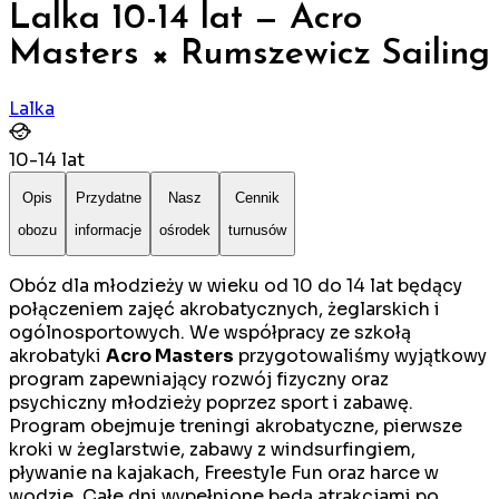
Lalka 10-14 lat — Acro
Masters × Rumszewicz Sailing
Lalka
10
-
14
lat
Opis
Przydatne
Nasz
Cennik
obozu
informacje
ośrodek
turnusów
Obóz dla młodzieży w wieku od 10 do 14 lat będący
połączeniem zajęć akrobatycznych, żeglarskich i
ogólnosportowych. We współpracy ze szkołą
akrobatyki
Acro Masters
przygotowaliśmy wyjątkowy
program zapewniający rozwój fizyczny oraz
psychiczny młodzieży poprzez sport i zabawę.
Program obejmuje treningi akrobatyczne, pierwsze
kroki w żeglarstwie, zabawy z windsurfingiem,
pływanie na kajakach, Freestyle Fun oraz harce w
wodzie. Całe dni wypełnione będą atrakcjami po