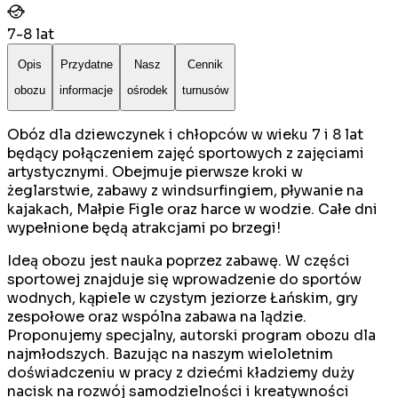
7
-
8
lat
Opis
Przydatne
Nasz
Cennik
obozu
informacje
ośrodek
turnusów
Obóz dla dziewczynek i chłopców w wieku 7 i 8 lat
będący połączeniem zajęć sportowych z zajęciami
artystycznymi. Obejmuje pierwsze kroki w
żeglarstwie, zabawy z windsurfingiem, pływanie na
kajakach, Małpie Figle oraz harce w wodzie. Całe dni
wypełnione będą atrakcjami po brzegi!
Ideą obozu jest nauka poprzez zabawę. W części
sportowej znajduje się wprowadzenie do sportów
wodnych, kąpiele w czystym jeziorze Łańskim, gry
zespołowe oraz wspólna zabawa na lądzie.
Proponujemy specjalny, autorski program obozu dla
najmłodszych. Bazując na naszym wieloletnim
doświadczeniu w pracy z dziećmi kładziemy duży
nacisk na rozwój samodzielności i kreatywności