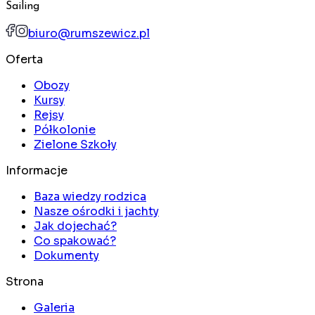
Sailing
biuro@rumszewicz.pl
Oferta
Obozy
Kursy
Rejsy
Półkolonie
Zielone Szkoły
Informacje
Baza wiedzy rodzica
Nasze ośrodki i jachty
Jak dojechać?
Co spakować?
Dokumenty
Strona
Galeria