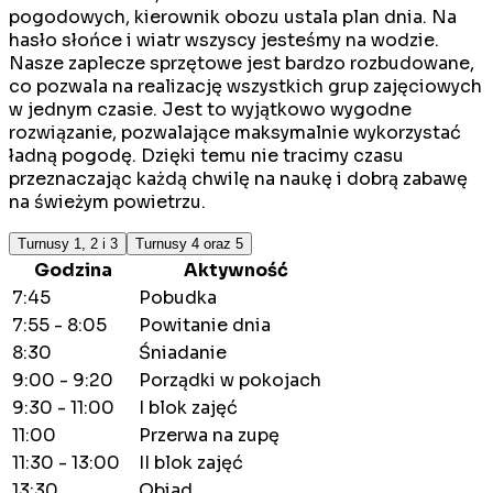
pogodowych, kierownik obozu ustala plan dnia. Na
hasło słońce i wiatr wszyscy jesteśmy na wodzie.
Nasze zaplecze sprzętowe jest bardzo rozbudowane,
co pozwala na realizację wszystkich grup zajęciowych
w jednym czasie. Jest to wyjątkowo wygodne
rozwiązanie, pozwalające maksymalnie wykorzystać
ładną pogodę. Dzięki temu nie tracimy czasu
przeznaczając każdą chwilę na naukę i dobrą zabawę
na świeżym powietrzu.
Turnusy 1, 2 i 3
Turnusy 4 oraz 5
Godzina
Aktywność
7:45
Pobudka
7:55 - 8:05
Powitanie dnia
8:30
Śniadanie
9:00 - 9:20
Porządki w pokojach
9:30 - 11:00
I blok zajęć
11:00
Przerwa na zupę
11:30 - 13:00
II blok zajęć
13:30
Obiad