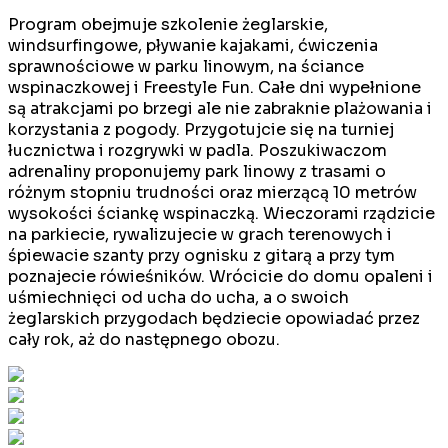
Program obejmuje szkolenie żeglarskie,
windsurfingowe, pływanie kajakami, ćwiczenia
sprawnościowe w parku linowym, na ściance
wspinaczkowej i Freestyle Fun. Całe dni wypełnione
są atrakcjami po brzegi ale nie zabraknie plażowania i
korzystania z pogody. Przygotujcie się na turniej
łucznictwa i rozgrywki w padla. Poszukiwaczom
adrenaliny proponujemy park linowy z trasami o
różnym stopniu trudności oraz mierzącą 10 metrów
wysokości ściankę wspinaczką. Wieczorami rządzicie
na parkiecie, rywalizujecie w grach terenowych i
śpiewacie szanty przy ognisku z gitarą a przy tym
poznajecie rówieśników. Wrócicie do domu opaleni i
uśmiechnięci od ucha do ucha, a o swoich
żeglarskich przygodach będziecie opowiadać przez
cały rok, aż do następnego obozu.