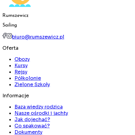
Rumszewicz
Sailing
biuro@rumszewicz.pl
Oferta
Obozy
Kursy
Rejsy
Półkolonie
Zielone Szkoły
Informacje
Baza wiedzy rodzica
Nasze ośrodki i jachty
Jak dojechać?
Co spakować?
Dokumenty