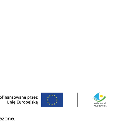
eżone.