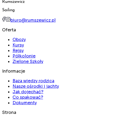
Rumszewicz
Sailing
biuro@rumszewicz.pl
Oferta
Obozy
Kursy
Rejsy
Półkolonie
Zielone Szkoły
Informacje
Baza wiedzy rodzica
Nasze ośrodki i jachty
Jak dojechać?
Co spakować?
Dokumenty
Strona