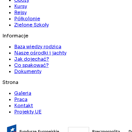
Obozy
Kursy
Rejsy
Półkolonie
Zielone Szkoły
Informacje
Baza wiedzy rodzica
Nasze ośrodki i jachty
Jak dojechać?
Co spakować?
Dokumenty
Strona
Galeria
Praca
Kontakt
Projekty UE