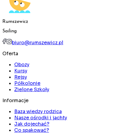
Rumszewicz
Sailing
biuro@rumszewicz.pl
Oferta
Obozy
Kursy
Rejsy
Półkolonie
Zielone Szkoły
Informacje
Baza wiedzy rodzica
Nasze ośrodki i jachty
Jak dojechać?
Co spakować?