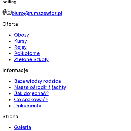
Sailing
biuro@rumszewicz.pl
Oferta
Obozy
Kursy
Rejsy
Półkolonie
Zielone Szkoły
Informacje
Baza wiedzy rodzica
Nasze ośrodki i jachty
Jak dojechać?
Co spakować?
Dokumenty
Strona
Galeria