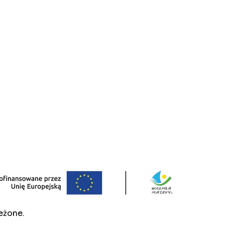
eżone.