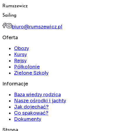
Rumszewicz
Sailing
biuro@rumszewicz.pl
Oferta
Obozy
Kursy
Rejsy
Półkolonie
Zielone Szkoły
Informacje
Baza wiedzy rodzica
Nasze ośrodki i jachty
Jak dojechać?
Co spakować?
Dokumenty
Strona