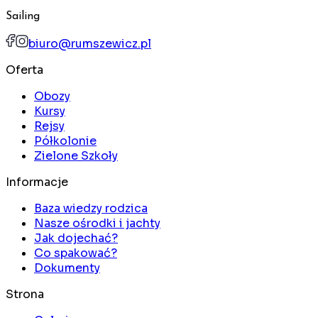
Sailing
biuro@rumszewicz.pl
Oferta
Obozy
Kursy
Rejsy
Półkolonie
Zielone Szkoły
Informacje
Baza wiedzy rodzica
Nasze ośrodki i jachty
Jak dojechać?
Co spakować?
Dokumenty
Strona