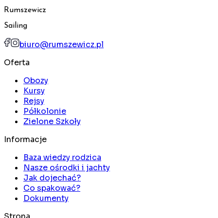
Rumszewicz
Sailing
biuro@rumszewicz.pl
Oferta
Obozy
Kursy
Rejsy
Półkolonie
Zielone Szkoły
Informacje
Baza wiedzy rodzica
Nasze ośrodki i jachty
Jak dojechać?
Co spakować?
Dokumenty
Strona