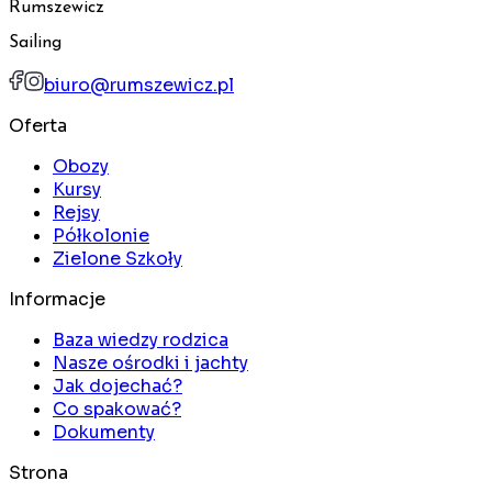
Rumszewicz
Sailing
biuro@rumszewicz.pl
Oferta
Obozy
Kursy
Rejsy
Półkolonie
Zielone Szkoły
Informacje
Baza wiedzy rodzica
Nasze ośrodki i jachty
Jak dojechać?
Co spakować?
Dokumenty
Strona