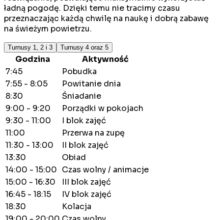
ładną pogodę. Dzięki temu nie tracimy czasu
przeznaczając każdą chwilę na naukę i dobrą zabawę
na świeżym powietrzu.
Turnusy 1, 2 i 3
Turnusy 4 oraz 5
Godzina
Aktywność
7:45
Pobudka
7:55 - 8:05
Powitanie dnia
8:30
Śniadanie
9:00 - 9:20
Porządki w pokojach
9:30 - 11:00
I blok zajęć
11:00
Przerwa na zupę
11:30 - 13:00
II blok zajęć
13:30
Obiad
14:00 - 15:00
Czas wolny / animacje
15:00 - 16:30
III blok zajęć
16:45 - 18:15
IV blok zajęć
18:30
Kolacja
19:00 - 20:00
Czas wolny