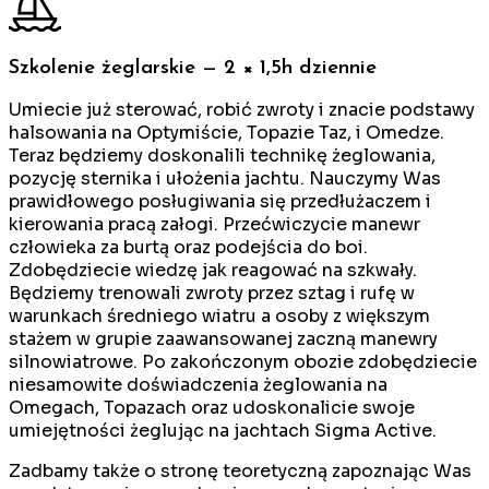
Szkolenie żeglarskie — 2 × 1,5h dziennie
Umiecie już sterować, robić zwroty i znacie podstawy
halsowania na Optymiście, Topazie Taz, i Omedze.
Teraz będziemy doskonalili technikę żeglowania,
pozycję sternika i ułożenia jachtu. Nauczymy Was
prawidłowego posługiwania się przedłużaczem i
kierowania pracą załogi. Przećwiczycie manewr
człowieka za burtą oraz podejścia do boi.
Zdobędziecie wiedzę jak reagować na szkwały.
Będziemy trenowali zwroty przez sztag i rufę w
warunkach średniego wiatru a osoby z większym
stażem w grupie zaawansowanej zaczną manewry
silnowiatrowe. Po zakończonym obozie zdobędziecie
niesamowite doświadczenia żeglowania na
Omegach, Topazach oraz udoskonalicie swoje
umiejętności żeglując na jachtach Sigma Active.
Zadbamy także o stronę teoretyczną zapoznając Was