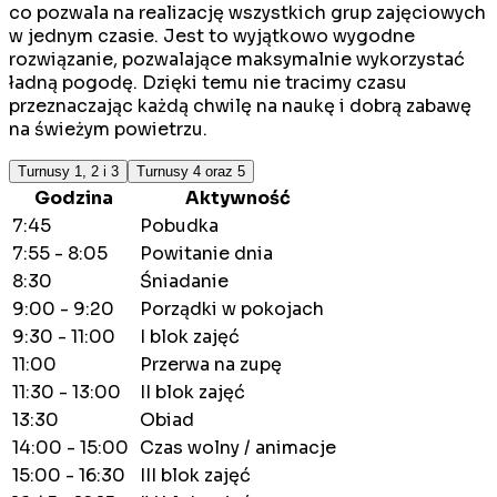
co pozwala na realizację wszystkich grup zajęciowych
w jednym czasie. Jest to wyjątkowo wygodne
rozwiązanie, pozwalające maksymalnie wykorzystać
ładną pogodę. Dzięki temu nie tracimy czasu
przeznaczając każdą chwilę na naukę i dobrą zabawę
na świeżym powietrzu.
Turnusy 1, 2 i 3
Turnusy 4 oraz 5
Godzina
Aktywność
7:45
Pobudka
7:55 - 8:05
Powitanie dnia
8:30
Śniadanie
9:00 - 9:20
Porządki w pokojach
9:30 - 11:00
I blok zajęć
11:00
Przerwa na zupę
11:30 - 13:00
II blok zajęć
13:30
Obiad
14:00 - 15:00
Czas wolny / animacje
15:00 - 16:30
III blok zajęć