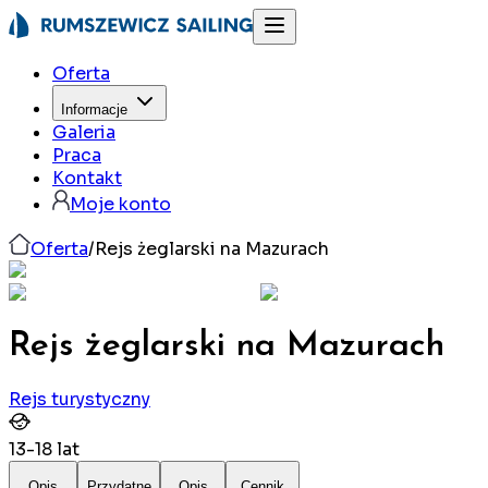
Oferta
Informacje
Galeria
Praca
Kontakt
Moje konto
Oferta
/
Rejs żeglarski na Mazurach
Rejs żeglarski na Mazurach
Rejs turystyczny
13
-
18
lat
Opis
Przydatne
Opis
Cennik