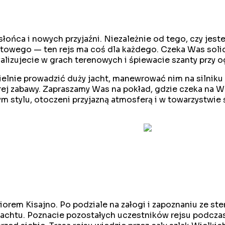
 słońca i nowych przyjaźni. Niezależnie od tego, czy je
chtowego — ten rejs ma coś dla każdego. Czeka Was soli
alizujecie w grach terenowych i śpiewacie szanty przy o
elnie prowadzić duży jacht, manewrować nim na silniku 
j zabawy. Zapraszamy Was na pokład, gdzie czeka na Was
stylu, otoczeni przyjazną atmosferą i w towarzystwie św
orem Kisajno. Po podziale na załogi i zapoznaniu ze ste
 jachtu. Poznacie pozostałych uczestników rejsu podcz