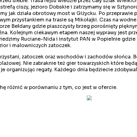
przed siebie. Trasa rejsu wiedzie przez cały szlak Wielk
refą ciszy, jezioro Dobskie i zatrzymamy się w Sztynorc
my jak działa obrotowy most w Giżycku. Po przeprawie 
owym przystankiem na trasie są Mikołajki. Czas na wodn
iorze Bełdany gdzie piaszczysty brzeg porośnięty piękny
późna. Kolejnym ciekawym etapem naszej wyprawy jest p
iedzimy Ruciane-Nida i instytut PAN w Popielnie gdzie 
zior i malowniczych zatoczek.
przystani, zatoczek oraz wschodów i zachodów słońca. B
ki plażowej. Nie zabraknie też gier towarzyskich które
je organizując regaty. Każdego dnia będziecie zdobywal
hę różnić w porównaniu z tym, co jest w ofercie.