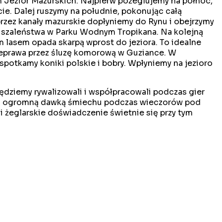
ich Jezior Mazurskich. Najpierw pożeglujemy na północ,
ie. Dalej ruszymy na południe, pokonując całą
przez kanały mazurskie dopłyniemy do Rynu i obejrzymy
e szaleństwa w Parku Wodnym Tropikana. Na kolejną
m lasem opada skarpą wprost do jeziora. To idealne
rzeprawa przez śluzę komorową w Guziance. W
spotkamy koniki polskie i bobry. Wpłyniemy na jezioro
ędziemy rywalizowali i współpracowali podczas gier
 będą ogromną dawką śmiechu podczas wieczorów pod
i żeglarskie doświadczenie świetnie się przy tym