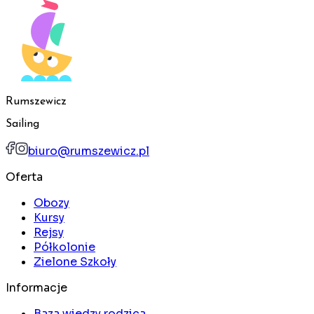
Rumszewicz
Sailing
biuro@rumszewicz.pl
Oferta
Obozy
Kursy
Rejsy
Półkolonie
Zielone Szkoły
Informacje
Baza wiedzy rodzica