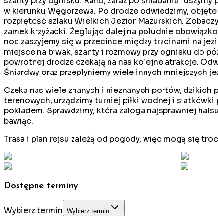
szanty przy ognisku. Rano, zaraz po śniadaniu ruszymy 
w kierunku Węgorzewa. Po drodze odwiedzimy, objęte st
rozpiętość szlaku Wielkich Jezior Mazurskich. Zobaczy
zamek krzyżacki. Żeglując dalej na południe obowiązk
noc zaszyjemy się w przecince między trzcinami na jez
miejsce na biwak, szanty i rozmowy przy ognisku do 
powrotnej drodze czekają na nas kolejne atrakcje. Odw
Śniardwy oraz przepłyniemy wiele innych mniejszych je
Czeka nas wiele znanych i nieznanych portów, dzikich 
terenowych, urządzimy turniej piłki wodnej i siatków
pokładem. Sprawdzimy, która załoga najsprawniej halsu
bawiąc.
Trasa i plan rejsu zależą od pogody, więc mogą się troc
Dostępne terminy
Wybierz termin
Wybierz termin