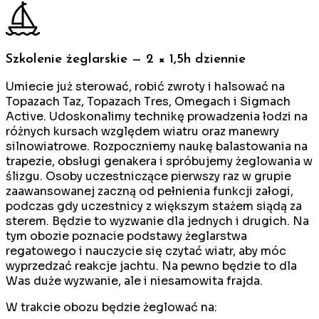
Szkolenie żeglarskie — 2 × 1,5h dziennie
Umiecie już sterować, robić zwroty i halsować na
Topazach Taz, Topazach Tres, Omegach i Sigmach
Active. Udoskonalimy technikę prowadzenia łodzi na
różnych kursach względem wiatru oraz manewry
silnowiatrowe. Rozpoczniemy naukę balastowania na
trapezie, obsługi genakera i spróbujemy żeglowania w
ślizgu. Osoby uczestniczące pierwszy raz w grupie
zaawansowanej zaczną od pełnienia funkcji załogi,
podczas gdy uczestnicy z większym stażem siądą za
sterem. Będzie to wyzwanie dla jednych i drugich. Na
tym obozie poznacie podstawy żeglarstwa
regatowego i nauczycie się czytać wiatr, aby móc
wyprzedzać reakcje jachtu. Na pewno będzie to dla
Was duże wyzwanie, ale i niesamowita frajda.
W trakcie obozu będzie żeglować na: