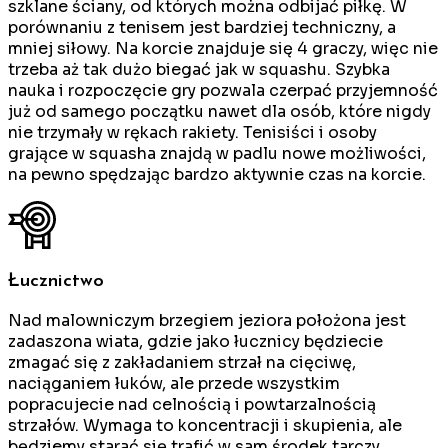
szklane ściany, od których można odbijać piłkę. W
porównaniu z tenisem jest bardziej techniczny, a
mniej siłowy. Na korcie znajduje się 4 graczy, więc nie
trzeba aż tak dużo biegać jak w squashu. Szybka
nauka i rozpoczęcie gry pozwala czerpać przyjemność
już od samego początku nawet dla osób, które nigdy
nie trzymały w rękach rakiety. Tenisiści i osoby
grające w squasha znajdą w padlu nowe możliwości,
na pewno spędzając bardzo aktywnie czas na korcie.
Łucznictwo
Nad malowniczym brzegiem jeziora położona jest
zadaszona wiata, gdzie jako łucznicy będziecie
zmagać się z zakładaniem strzał na cięciwę,
naciąganiem łuków, ale przede wszystkim
popracujecie nad celnością i powtarzalnością
strzałów. Wymaga to koncentracji i skupienia, ale
będziemy starać się trafić w sam środek tarczy.