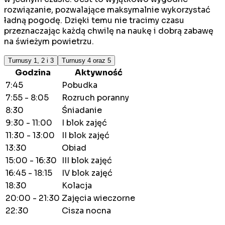
rozwiązanie, pozwalające maksymalnie wykorzystać
ładną pogodę. Dzięki temu nie tracimy czasu
przeznaczając każdą chwilę na naukę i dobrą zabawę
na świeżym powietrzu.
Turnusy 1, 2 i 3
Turnusy 4 oraz 5
Godzina
Aktywność
7:45
Pobudka
7:55 - 8:05
Rozruch poranny
8:30
Śniadanie
9:30 - 11:00
I blok zajęć
11:30 - 13:00
II blok zajęć
13:30
Obiad
15:00 - 16:30
III blok zajęć
16:45 - 18:15
IV blok zajęć
18:30
Kolacja
20:00 - 21:30
Zajęcia wieczorne
22:30
Cisza nocna