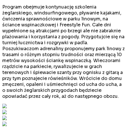
Program obejmuje kontynuację szkolenia
żeglarskiego, windsurfingowego, pływanie kajakami,
ćwiczenia sprawnościowe w parku linowym, na
ściance wspinaczkowej i Freestyle Fun. Całe dni
wypełnione są atrakcjami po brzegi ale nie zabraknie
plażowania i korzystania z pogody. Przygotujcie się na
turniej łucznictwa i rozgrywki w padla.
Poszukiwaczom adrenaliny proponujemy park linowy z
trasami o różnym stopniu trudności oraz mierzącą 10
metrów wysokości ściankę wspinaczką. Wieczorami
rządzicie na parkiecie, rywalizujecie w grach
terenowych i śpiewacie szanty przy ognisku z gitarą a
przy tym poznajecie rówieśników. Wrócicie do domu
zmęczeni, opaleni i uśmiechnięci od ucha do ucha, a
o swoich żeglarskich przygodach będziecie
opowiadać przez cały rok, aż do następnego obozu.