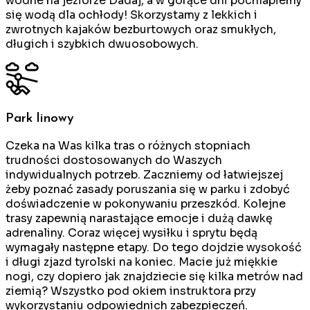
wodne na jeziorze Dadaj, a w gorące dni pochlapiemy
się wodą dla ochłody! Skorzystamy z lekkich i
zwrotnych kajaków bezburtowych oraz smukłych,
długich i szybkich dwuosobowych.
Park linowy
Czeka na Was kilka tras o różnych stopniach
trudności dostosowanych do Waszych
indywidualnych potrzeb. Zaczniemy od łatwiejszej
żeby poznać zasady poruszania się w parku i zdobyć
doświadczenie w pokonywaniu przeszkód. Kolejne
trasy zapewnią narastające emocje i dużą dawkę
adrenaliny. Coraz więcej wysiłku i sprytu będą
wymagały następne etapy. Do tego dojdzie wysokość
i długi zjazd tyrolski na koniec. Macie już miękkie
nogi, czy dopiero jak znajdziecie się kilka metrów nad
ziemią? Wszystko pod okiem instruktora przy
wykorzystaniu odpowiednich zabezpieczeń.