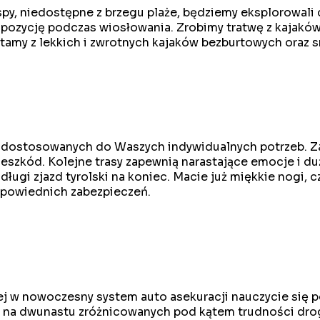
py, niedostępne z brzegu plaże, będziemy eksplorowali 
pozycję podczas wiosłowania. Zrobimy tratwę z kajaków,
tamy z lekkich i zwrotnych kajaków bezburtowych oraz 
i dostosowanych do Waszych indywidualnych potrzeb. Za
szkód. Kolejne trasy zapewnią narastające emocje i duż
ugi zjazd tyrolski na koniec. Macie już miękkie nogi, c
dpowiednich zabezpieczeń.
 w nowoczesny system auto asekuracji nauczycie się po
ił na dwunastu zróżnicowanych pod kątem trudności dro