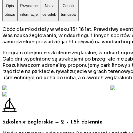
Opis
Przydatne
Nasz
Cennik
obozu
informacje
ośrodek
turnusów
Obóz dla młodzieży w wieku 15 i 16 lat. Prawdziwy ev
Was nauka żeglowania, windsurfingu i innych sportów
samodzielnie prowadzić jacht i pływać na windsurfingu
Program obejmuje szkolenie żeglarskie, windsurfingow
Całe dni wypełnione są atrakcjami po brzegi ale nie zab
Poszukiwaczom adrenaliny proponujemy park linowy z 
rządzicie na parkiecie, rywalizujecie w grach terenowy
uśmiechnięci od ucha do ucha, a o swoich żeglarskich
Szkolenie żeglarskie — 2 × 1,5h dziennie