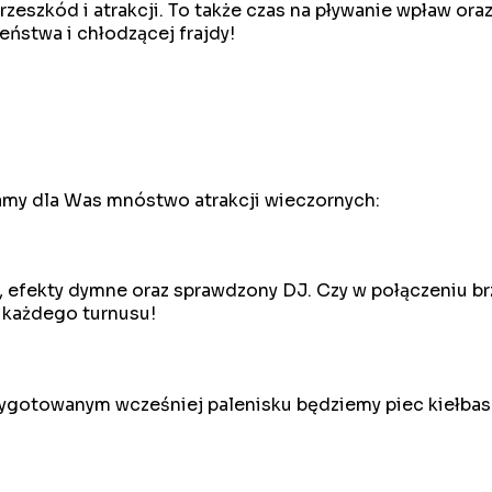
eszkód i atrakcji. To także czas na pływanie wpław ora
ństwa i chłodzącej frajdy!
 Mamy dla Was mnóstwo atrakcji wieczornych:
, efekty dymne oraz sprawdzony DJ. Czy w połączeniu br
 każdego turnusu!
ygotowanym wcześniej palenisku będziemy piec kiełbask