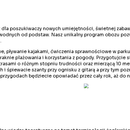
ent dla poszukiwaczy nowych umiejętności, świetnej zab
 wodnych od podstaw. Nasz unikalny program obozu pozw
.
e, pływanie kajakami, ćwiczenia sprawnościowe w parku 
raknie plażowania i korzystania z pogody. Przygotujcie si
trasami o różnym stopniu trudności oraz mierzącą 10 m
ch i śpiewacie szanty przy ognisku z gitarą a przy tym p
 przygodach będziecie opowiadać przez cały rok, aż do