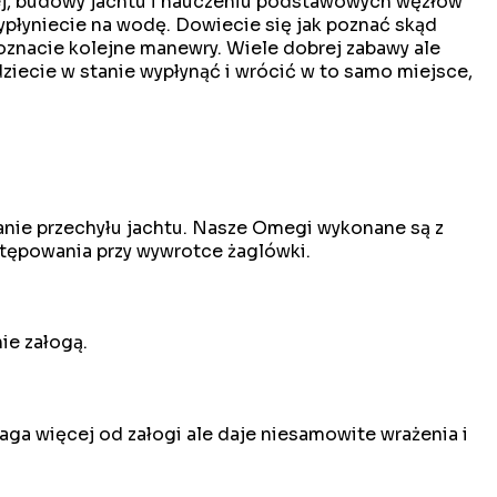
ej, budowy jachtu i nauczeniu podstawowych węzłów
ypłyniecie na wodę. Dowiecie się jak poznać skąd
poznacie kolejne manewry. Wiele dobrej zabawy ale
iecie w stanie wypłynąć i wrócić w to samo miejsce,
anie przechyłu jachtu. Nasze Omegi wykonane są z
tępowania przy wywrotce żaglówki.
ie załogą.
ga więcej od załogi ale daje niesamowite wrażenia i