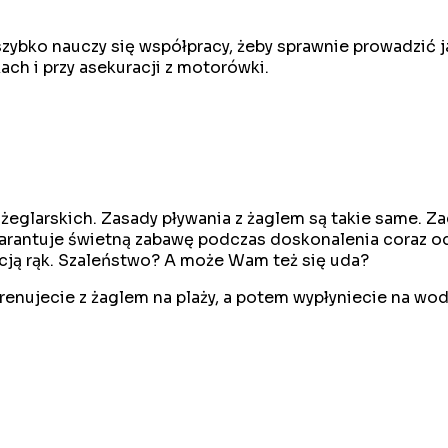
ybko nauczy się współpracy, żeby sprawnie prowadzić ja
ach i przy asekuracji z motorówki.
 żeglarskich. Zasady pływania z żaglem są takie same.
warantuje świetną zabawę podczas doskonalenia coraz o
acją rąk. Szaleństwo? A może Wam też się uda?
Potrenujecie z żaglem na plaży, a potem wypłyniecie na 