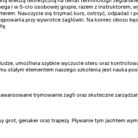
ną wiedzą teoretyczną na temat terminologii żeglarski
ega i w 5-cio osobowej grupie, razem z instruktorem, w
sterem. Nauczycie się trzymać kurs, ostrzyć, odpadać i 
ępowania przy wywrotce żaglówki. Na koniec obozu będz
fę.
łudze, umożliwia szybkie wyczucie steru oraz kontrolow
u stałym elementem naszego szkolenia jest nauka pos
aawansowane trymowanie żagli oraz skuteczne zarządzan
 grot, genaker oraz trapezy. Pływanie tym jachtem wyma