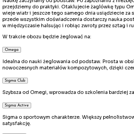
Naukę zaczynamy od podstaw. Po zapoznaniu z niezbęd
przejdziemy do praktyki. Otaklujecie żaglówkę typu Om
wieje wiatr i jeszcze tego samego dnia usiądziecie za 
przede wszystkim doświadczenia dostarczy nauka post
w międzyczasie halsując i robiąc zwroty przez sztag i ru
W trakcie obozu będzie żeglować na:
Omega
Idealna do nauki żeglowania od podstaw. Prosta w obs
nowoczesnych materiałów kompozytowych, dzięki czem
Sigma Club
Szybsza od Omegi, wprowadza do szkolenia bardziej z
Sigma Active
Sigma o sportowym charakterze. Większy pełnolistwowy
satysfakcję.