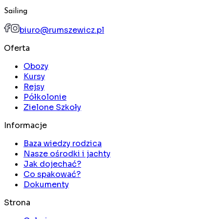
Sailing
biuro@rumszewicz.pl
Oferta
Obozy
Kursy
Rejsy
Półkolonie
Zielone Szkoły
Informacje
Baza wiedzy rodzica
Nasze ośrodki i jachty
Jak dojechać?
Co spakować?
Dokumenty
Strona