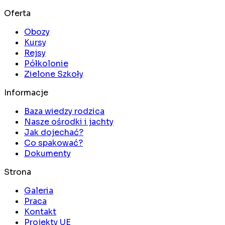
Oferta
Obozy
Kursy
Rejsy
Półkolonie
Zielone Szkoły
Informacje
Baza wiedzy rodzica
Nasze ośrodki i jachty
Jak dojechać?
Co spakować?
Dokumenty
Strona
Galeria
Praca
Kontakt
Projekty UE