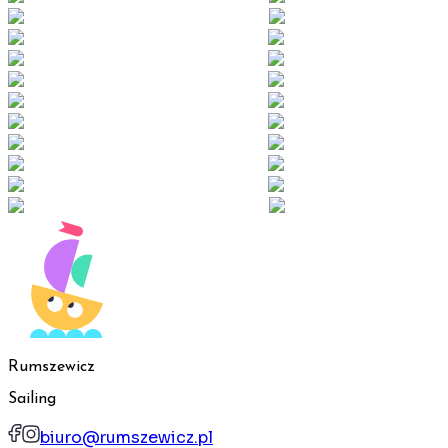
Rumszewicz
Sailing
biuro@rumszewicz.pl