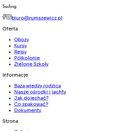
Sailing
biuro@rumszewicz.pl
Oferta
Obozy
Kursy
Rejsy
Półkolonie
Zielone Szkoły
Informacje
Baza wiedzy rodzica
Nasze ośrodki i jachty
Jak dojechać?
Co spakować?
Dokumenty
Strona