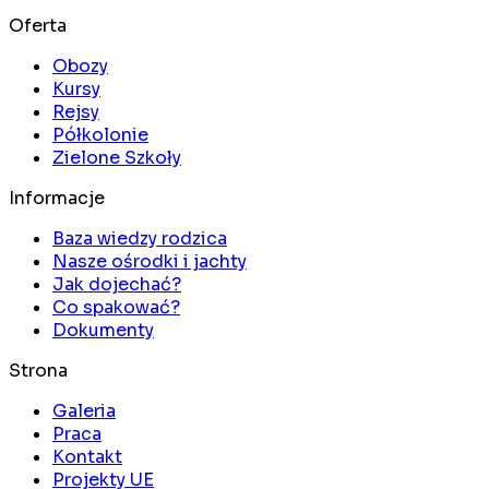
Oferta
Obozy
Kursy
Rejsy
Półkolonie
Zielone Szkoły
Informacje
Baza wiedzy rodzica
Nasze ośrodki i jachty
Jak dojechać?
Co spakować?
Dokumenty
Strona
Galeria
Praca
Kontakt
Projekty UE