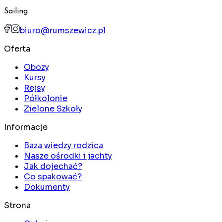
Sailing
biuro@rumszewicz.pl
Oferta
Obozy
Kursy
Rejsy
Półkolonie
Zielone Szkoły
Informacje
Baza wiedzy rodzica
Nasze ośrodki i jachty
Jak dojechać?
Co spakować?
Dokumenty
Strona