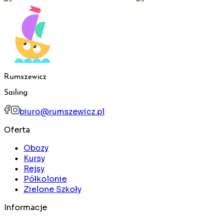
Rumszewicz
Sailing
biuro@rumszewicz.pl
Oferta
Obozy
Kursy
Rejsy
Półkolonie
Zielone Szkoły
Informacje